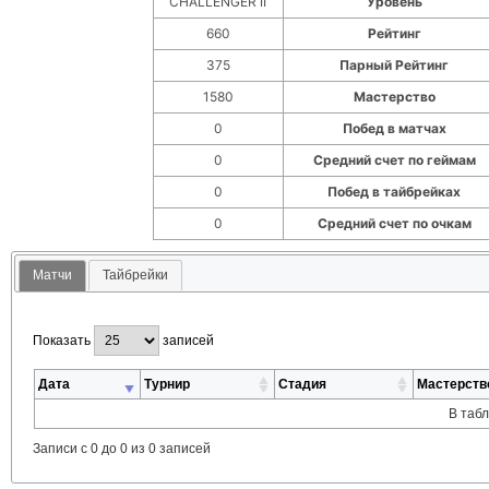
CHALLENGER II
Уровень
660
Рейтинг
375
Парный Рейтинг
1580
Мастерство
0
Побед в матчах
0
Средний счет по геймам
0
Побед в тайбрейках
0
Средний счет по очкам
Матчи
Тайбрейки
Показать
записей
Дата
Турнир
Стадия
Мастерств
В таб
Записи с 0 до 0 из 0 записей