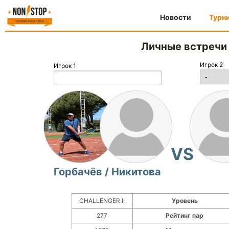
Новости
Турн
Личные встречи
Игрок 2
Игрок 1
VS
Горбачёв / Никитова
CHALLENGER II
Уровень
277
Рейтинг пар