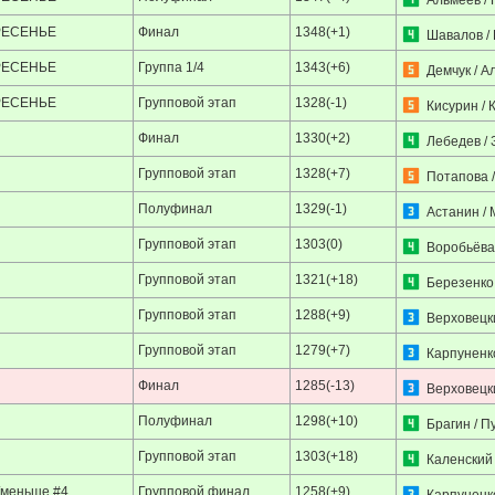
Альмеев / 
РЕСЕНЬЕ
Финал
1348(+1)
Шавалов /
РЕСЕНЬЕ
Группа 1/4
1343(+6)
Демчук / 
РЕСЕНЬЕ
Групповой этап
1328(-1)
Кисурин / 
Финал
1330(+2)
Лебедев / 
Групповой этап
1328(+7)
Потапова 
Полуфинал
1329(-1)
Астанин /
Групповой этап
1303(0)
Воробьёва
Групповой этап
1321(+18)
Березенко 
Групповой этап
1288(+9)
Верховецк
Групповой этап
1279(+7)
Карпуненко
Финал
1285(-13)
Верховецк
Полуфинал
1298(+10)
Брагин / П
Групповой этап
1303(+18)
Каленский 
/меньше #4
Групповой финал
1258(+9)