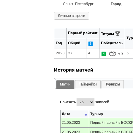
Санкт-Петербург
Город
Личные встречи
Парный рейтинг
Титулы
Тур
Год
Общий
Победитель
2023
37
4
5
x
3
История матчей
Матчи
Тайбрейки
Турниры
Показать
записей
Дата
Турнир
21.05.2023
Первый парный в ВОСК
21.05.2023
Первый парный в ВОСК