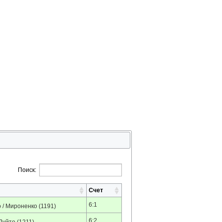
Поиск:
Счет
6:1
 / Мироненко
(1191)
6:2