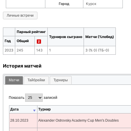
Город
Курск
Личные встречи
Парный рейтинг
Турниров сыграно
Матчи (%побед)
Год
Общий
2023
245
143
1
3
(
% 0
) (ТБ-
0
)
История матчей
Матчи
Тайбрейки
Турниры
Показать
записей
Дата
Турнир
28.10.2023
Alexander Ostrovsky Academy Cup Men's Doubles