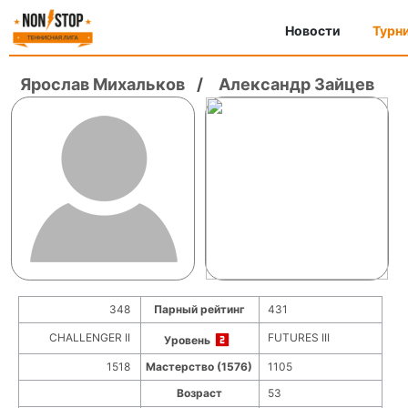
Новости
Турн
Ярослав Михальков
/
Александр Зайцев
348
Парный рейтинг
431
CHALLENGER II
FUTURES III
Уровень
1518
Мастерство (1576)
1105
Возраст
53