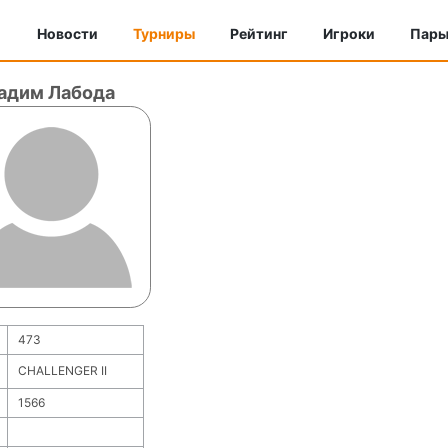
Новости
Турниры
Рейтинг
Игроки
Пар
адим Лабода
473
CHALLENGER II
)
1566