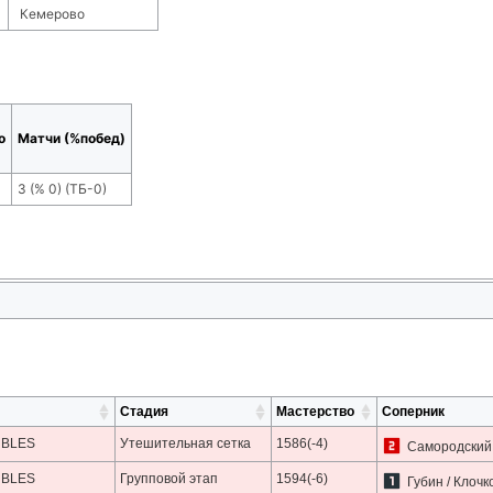
Кемерово
о
Матчи (%побед)
3
(
% 0
) (ТБ-
0
)
Стадия
Мастерство
Соперник
UBLES
Утешительная сетка
1586(-4)
Самородский 
UBLES
Групповой этап
1594(-6)
Губин / Клочк