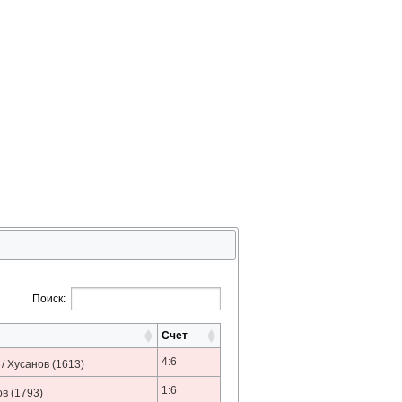
Поиск:
Счет
4:6
/ Хусанов
(1613)
1:6
ов
(1793)