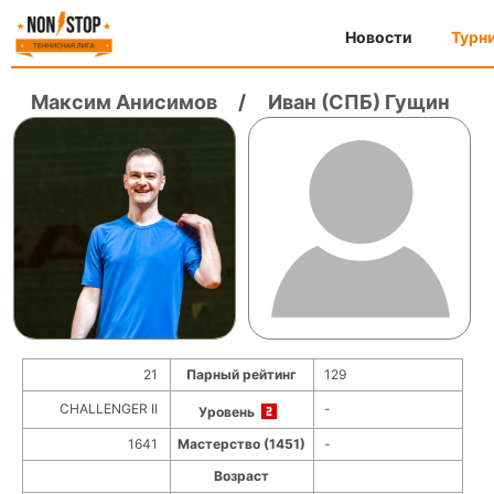
Новости
Турн
Максим Анисимов
/
Иван (СПБ) Гущин
21
Парный рейтинг
129
CHALLENGER II
-
Уровень
1641
Мастерство (1451)
-
Возраст