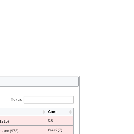
Поиск:
Счет
0:6
1215)
6(4):7(7)
ников
(973)