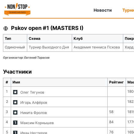
Новости
Турн
Pskov open #1 (MASTERS I)
Тип
Схема
Клуб
Покр
Одиночный
Турнир Выходного Дня
Академия тенниса Пскова
Хард
Организатор:
Евгений Тарасов
Участники
#
Имя
Рейтинг
Ма
1
180
Олег Тягунов
2
182
Игорь Алфёров
3
58
181
Никита Фролов
4
84
177
Максим Корнышев
5
76
165
Иван Нестеров