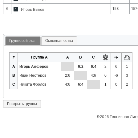
6
153
157
Игорь Быков
Групповой этап
Основная сетка
#
Группа A
A
B
C
+/-
A
Игорь Алфёров
6:2
6:4
2
6
1
B
Иван Нестеров
2:6
4:6
0
-6
3
C
Никита Фролов
4:6
6:4
1
0
2
Раскрыть группы
©2026 Теннисная Лиг