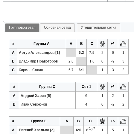
Групповой этап
Основная сетка
Утешительная сетка
#
Группа A
A
B
C
+/-
A
Артур Александров [1]
6:2
7:5
2
6
1
B
Владимир Правоторов
2:6
1:6
0
-9
3
C
Кирилл Савин
5:7
6:1
1
3
2
#
Группа C
Сет 1
+/-
A
Андрей Харин [5]
6
1
2
1
B
Иван Севрюков
4
0
-2
2
#
Группа E
A
B
C
+/-
5
7
A
Евгений Хвалько [2]
6:0
6
:7
1
5
1