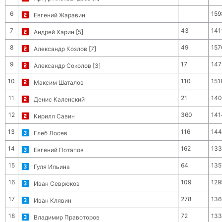
6
159
Евгений Жаравин
7
43
141
Андрей Харин [5]
8
49
157
Александр Козлов [7]
9
17
147
Александр Соколов [3]
10
110
151
Максим Шаталов
11
21
140
Денис Каленский
12
360
141
Кирилл Савин
13
116
144
Глеб Лосев
14
162
133
Евгений Потапов
15
64
135
Гуля Ильина
16
109
129
Иван Севрюков
17
278
136
Иван Клявин
18
72
133
Владимир Правоторов