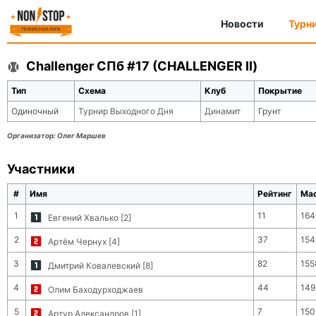
Новости
Турн
Challenger СПб #17 (CHALLENGER II)
Тип
Схема
Клуб
Покрытие
Одиночный
Турнир Выходного Дня
Динамит
Грунт
Организатор:
Олег Маршев
Участники
#
Имя
Рейтинг
Ма
1
11
164
Евгений Хвалько [2]
2
37
154
Артём Чернух [4]
3
82
155
Дмитрий Ковалевский [8]
4
44
149
Олим Баходурходжаев
5
7
150
Артур Александров [1]