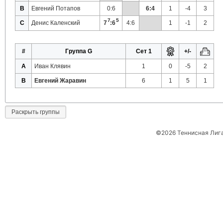
B
Евгений Потапов
0:6
6:4
1
-4
3
7
5
C
Денис Каленский
7
:6
4:6
1
-1
2
#
Группа G
Сет 1
+/-
A
Иван Клявин
1
0
-5
2
B
Евгений Жаравин
6
1
5
1
Раскрыть группы
©2026 Теннисная Лиг