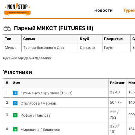
Новости
Турн
Парный МИКСТ (FUTURES III)
Тип
Схема
Клуб
Покрытие
С
Микст
Турнир Выходного Дня
Динамит
Грунт
З
Организатор:
Дарья Ледовских
Участники
#
Имя
Рейтинг
Ма
1
2 / 40
135
Кузьменко / Круглова [15:00]
2
504 / -
140
Столярова / Чернов
225 /
3
999
Иоффе / Павлова
753
328 /
4
124
Мирошина / Вишняков
151