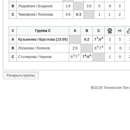
B
Ледовских / Боданов
1:6
3:6
0
-8
3
C
Тимофеев / Логинова
4:6
6:3
1
1
2
#
Группа C
A
B
C
+/-
7
3
A
Кузьменко / Круглова [15:00]
6:2
7
:6
2
5
6
8
B
Логинова / Логинов
2:6
6
:7
0
-5
3
7
8
6
C
Столярова / Чернов
6
:7
7
:6
1
0
Раскрыть группы
©2026 Теннисная Лиг