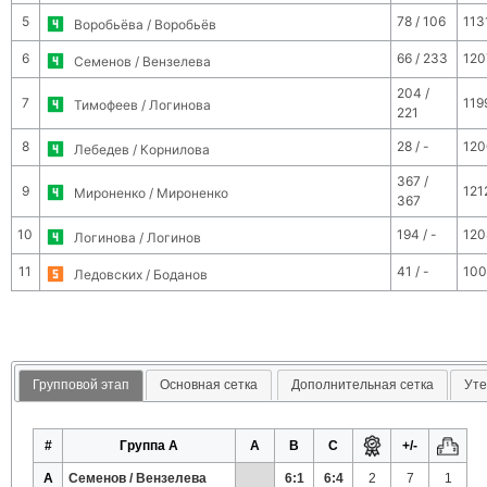
5
78 / 106
113
Воробьёва / Воробьёв
6
66 / 233
120
Семенов / Вензелева
204 /
7
119
Тимофеев / Логинова
221
8
28 / -
120
Лебедев / Корнилова
367 /
9
121
Мироненко / Мироненко
367
10
194 / -
120
Логинова / Логинов
11
41 / -
100
Ледовских / Боданов
Групповой этап
Основная сетка
Дополнительная сетка
Уте
#
Группа A
A
B
C
+/-
A
Семенов / Вензелева
6:1
6:4
2
7
1