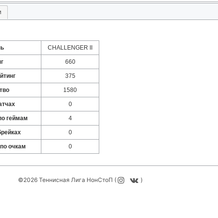
и
нь
CHALLENGER II
нг
660
йтинг
375
тво
1580
атчах
0
по геймам
4
брейках
0
 по очкам
0
©2026 Теннисная Лига НонСтоП (
)