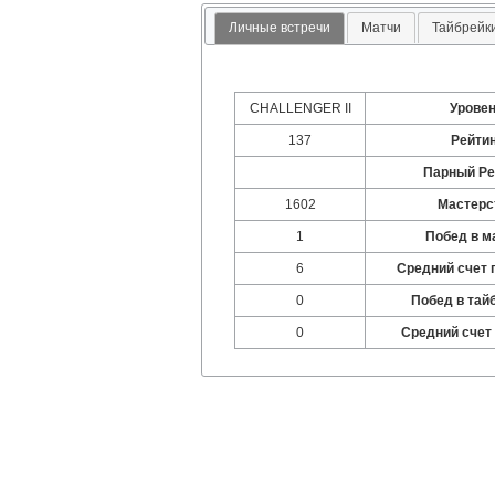
Личные встречи
Матчи
Тайбрейк
CHALLENGER II
Урове
137
Рейти
Парный Ре
1602
Мастерс
1
Побед в м
6
Средний счет 
0
Побед в тай
0
Средний счет