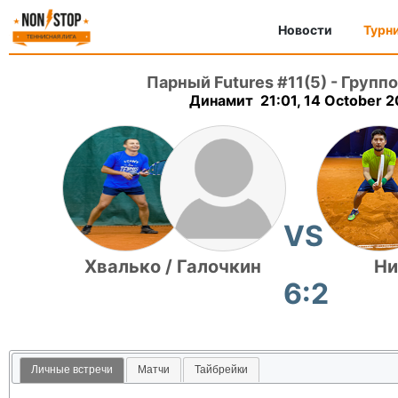
Новости
Турн
Парный Futures #11(5)
-
Группо
Динамит 21:01, 14 October 
VS
Хвалько / Галочкин
Ни
6:2
Личные встречи
Матчи
Тайбрейки