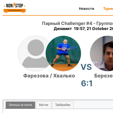
Новости
Турн
Парный Challenger #4
-
Группо
Динамит 19:57, 21 October 
VS
Фарезова / Хвалько
Березе
6:1
Личные встречи
Матчи
Тайбрейки