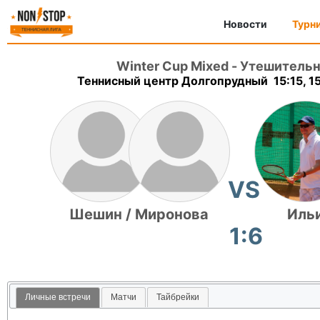
Новости
Турн
Winter Cup Mixed
-
Утешительн
Теннисный центр Долгопрудный 15:15, 1
VS
Шешин / Миронова
Ильи
1:6
Личные встречи
Матчи
Тайбрейки