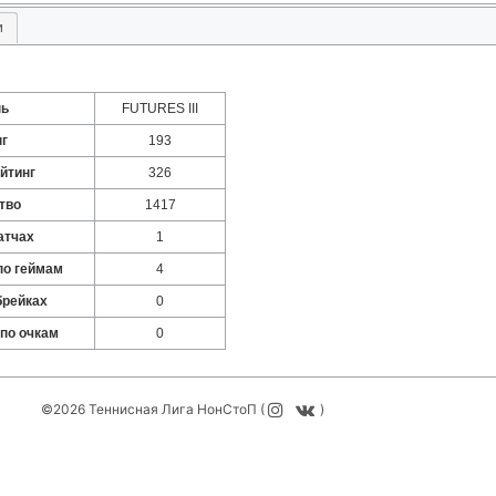
и
нь
FUTURES III
нг
193
йтинг
326
тво
1417
атчах
1
по геймам
4
брейках
0
 по очкам
0
©2026 Теннисная Лига НонСтоП (
)