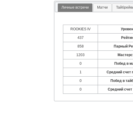
Личные встречи
Матчи
Тайбрейк
ROOKIES IV
Урове
437
Рейти
858
Парный Ре
1203
Мастерс
0
Побед в м
1
Средний счет 
0
Побед в тай
0
Средний счет