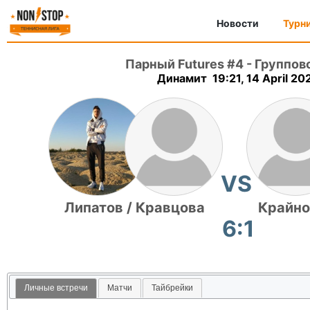
Новости
Турн
Парный Futures #4
-
Группов
Динамит 19:21, 14 April 20
VS
Липатов / Кравцова
Крайно
6:1
Личные встречи
Матчи
Тайбрейки