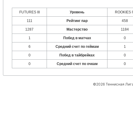
FUTURES III
Уровень
ROOKIES I
111
Рейтинг пар
458
1287
Мастерство
1184
1
Побед в матчах
0
6
Средний счет по геймам
1
0
Побед в тайбрейках
0
0
Средний счет по очкам
0
©2026 Теннисная Лиг