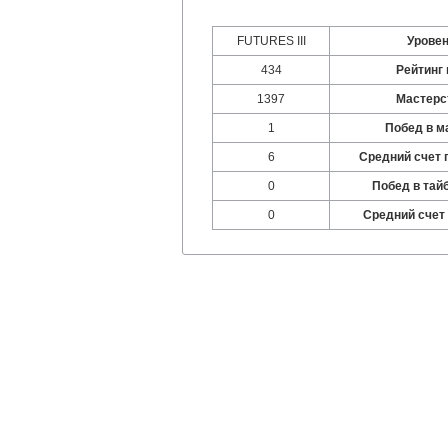
FUTURES III
Урове
434
Рейтинг 
1397
Мастерс
1
Побед в м
6
Средний счет 
0
Побед в тай
0
Средний счет