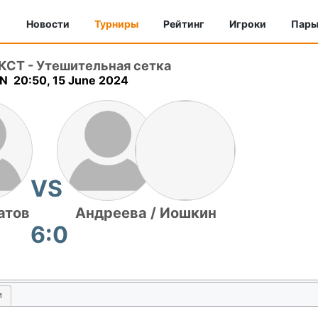
Новости
Турниры
Рейтинг
Игроки
Пар
ИКСТ
-
Утешительная сетка
N 20:50, 15 June 2024
VS
атов
Андреева / Иошкин
6:0
и