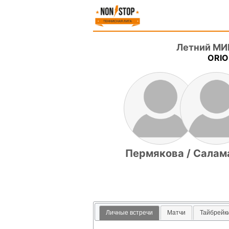
Летний М
ORIO
Пермякова / Салам
Личные встречи
Матчи
Тайбрейк