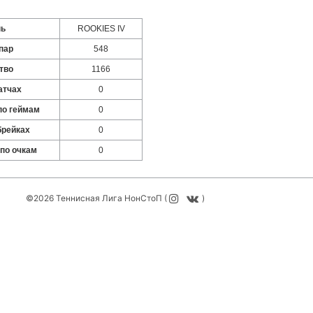
нь
ROOKIES IV
пар
548
тво
1166
атчах
0
по геймам
0
брейках
0
 по очкам
0
©2026 Теннисная Лига НонСтоП (
)