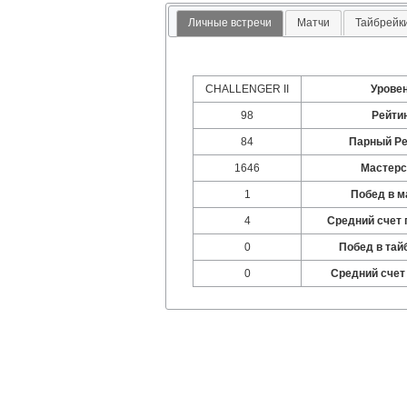
Личные встречи
Матчи
Тайбрейк
CHALLENGER II
Урове
98
Рейти
84
Парный Ре
1646
Мастерс
1
Побед в м
4
Средний счет 
0
Побед в тай
0
Средний счет