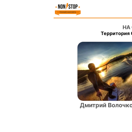
НА
Территория 
Дмитрий Волочк