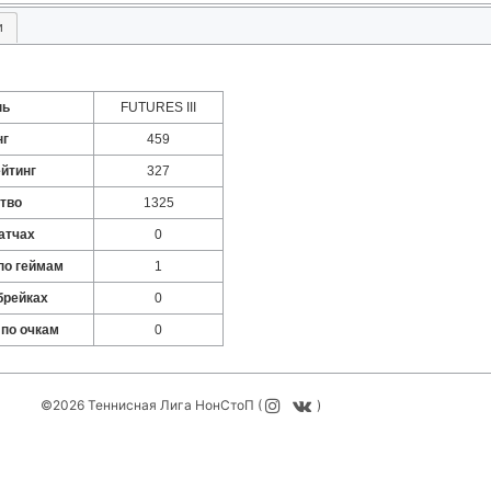
и
нь
FUTURES III
нг
459
йтинг
327
тво
1325
атчах
0
по геймам
1
брейках
0
 по очкам
0
©2026 Теннисная Лига НонСтоП (
)