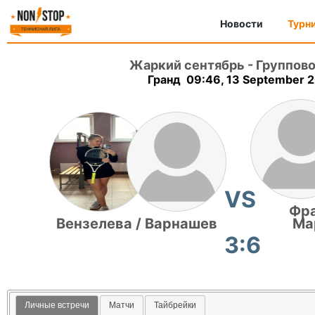
Новости
Турн
Жаркий сентябрь
-
Группово
Гранд 09:46, 13 September 
VS
Фра
Вензелева / Варнашев
Ма
3:6
Личные встречи
Матчи
Тайбрейки