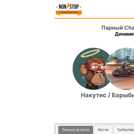
Парный Cha
Динамит
Накутис / Барыб
Личные встречи
Матчи
Тайбрейк