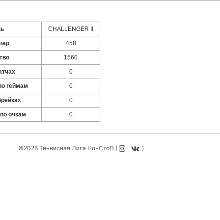
нь
CHALLENGER II
пар
458
тво
1560
атчах
0
по геймам
0
брейках
0
 по очкам
0
©2026 Теннисная Лига НонСтоП (
)