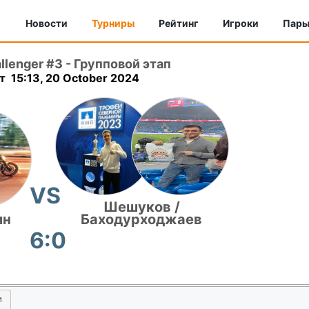
Новости
Турниры
Рейтинг
Игроки
Пар
llenger #3
-
Групповой этап
 15:13, 20 October 2024
VS
Шешуков /
ин
Баходурходжаев
6:0
и