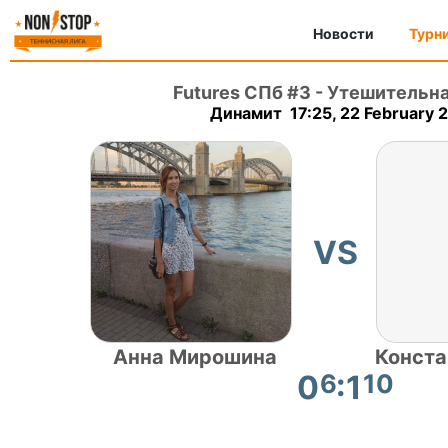
Новости
Турн
Futures СПб #3
-
Утешительна
Динамит 17:25, 22 February 
VS
Анна Мирошина
Конста
0
6
:1
10