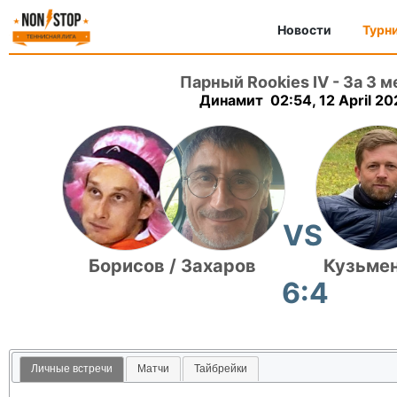
Новости
Турн
Парный Rookies IV
-
За 3 м
Динамит 02:54, 12 April 20
VS
Борисов / Захаров
Кузьмен
6:4
Личные встречи
Матчи
Тайбрейки