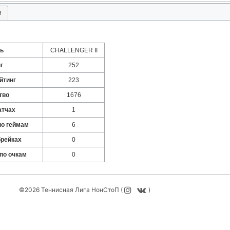
и
нь
CHALLENGER II
г
252
йтинг
223
тво
1676
атчах
1
по геймам
6
брейках
0
по очкам
0
©2026 Теннисная Лига НонСтоП (
)