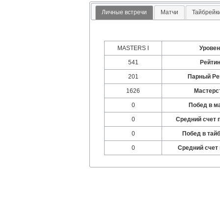
Личные встречи
Матчи
Тайбрейк
MASTERS I
Урове
541
Рейтин
201
Парный Ре
1626
Мастерс
0
Побед в м
0
Средний счет 
0
Побед в тай
0
Средний счет 