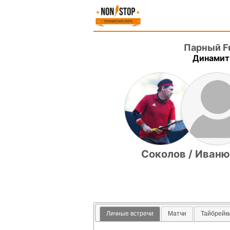
Парный Fut
Динамит
Соколов / Иваню
Личные встречи
Матчи
Тайбрейк