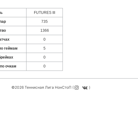
нь
FUTURES III
пар
735
тво
1366
атчах
0
по геймам
5
брейках
0
 по очкам
0
©2026 Теннисная Лига НонСтоП (
)