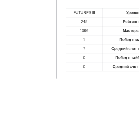
FUTURES III
Урове
245
Рейтинг 
1396
Мастерс
1
Побед в м
7
Средний счет 
0
Побед в тай
0
Средний счет