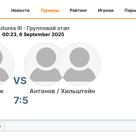
Новости
Турниры
Рейтинг
Игроки
Пар
ures III
-
Групповой этап
 00:23, 6 September 2025
VS
к
Антонов / Хильштейн
7:5
и