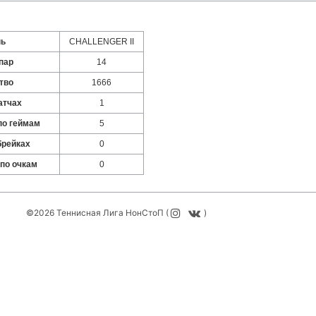
нь
CHALLENGER II
пар
14
тво
1666
атчах
1
по геймам
5
брейках
0
 по очкам
0
©2026 Теннисная Лига НонСтоП (
)