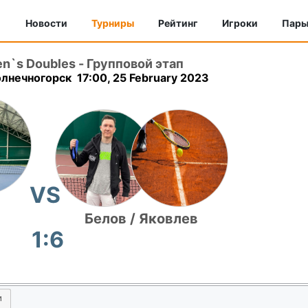
Новости
Турниры
Рейтинг
Игроки
Пар
en`s Doubles
-
Групповой этап
лнечногорск 17:00, 25 February 2023
VS
Белов / Яковлев
1:6
и