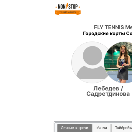
FLY TENNIS M
Городские корты Со
Лебедев /
Садретдинова
Личные встречи
Матчи
Тайбрейк