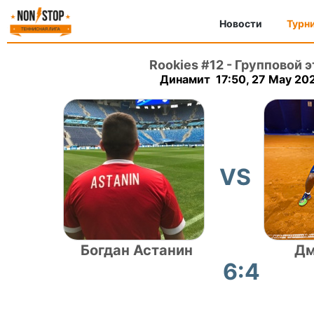
Новости
Турн
Rookies #12
-
Групповой э
Динамит 17:50, 27 May 20
VS
Богдан Астанин
Дм
6:4