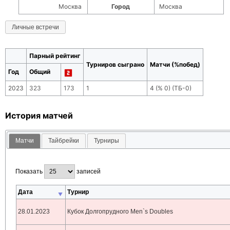
Москва
Город
Москва
Личные встречи
Парный рейтинг
Турниров сыграно
Матчи (%побед)
Год
Общий
2023
323
173
1
4
(
% 0
) (ТБ-
0
)
История матчей
Матчи
Тайбрейки
Турниры
Показать
записей
Дата
Турнир
28.01.2023
Кубок Долгопрудного Men`s Doubles