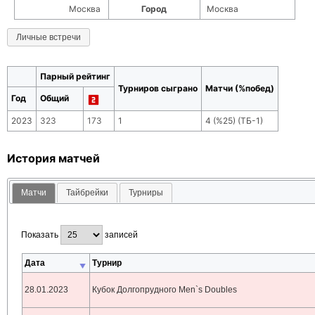
Москва
Город
Москва
Личные встречи
Парный рейтинг
Турниров сыграно
Матчи (%побед)
Год
Общий
2023
323
173
1
4
(
%25
) (ТБ-
1
)
История матчей
Матчи
Тайбрейки
Турниры
Показать
записей
Дата
Турнир
28.01.2023
Кубок Долгопрудного Men`s Doubles