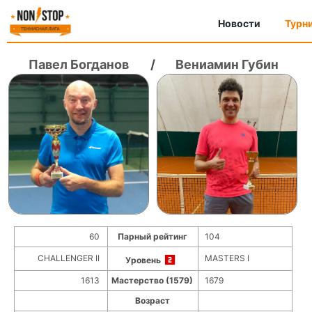
Новости
Турн
Павел Богданов
/
Вениамин Губин
60
Парный рейтинг
104
CHALLENGER II
MASTERS I
Уровень
1613
Мастерство (1579)
1679
Возраст