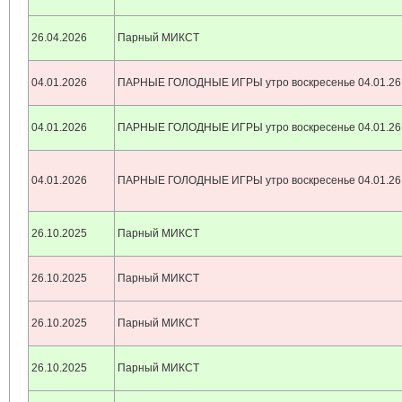
26.04.2026
Парный МИКСТ
04.01.2026
ПАРНЫЕ ГОЛОДНЫЕ ИГРЫ утро воскресенье 04.01.26
04.01.2026
ПАРНЫЕ ГОЛОДНЫЕ ИГРЫ утро воскресенье 04.01.26
04.01.2026
ПАРНЫЕ ГОЛОДНЫЕ ИГРЫ утро воскресенье 04.01.26
26.10.2025
Парный МИКСТ
26.10.2025
Парный МИКСТ
26.10.2025
Парный МИКСТ
26.10.2025
Парный МИКСТ