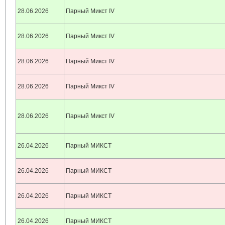
28.06.2026
Парный Микст IV
28.06.2026
Парный Микст IV
28.06.2026
Парный Микст IV
28.06.2026
Парный Микст IV
28.06.2026
Парный Микст IV
26.04.2026
Парный МИКСТ
26.04.2026
Парный МИКСТ
26.04.2026
Парный МИКСТ
26.04.2026
Парный МИКСТ