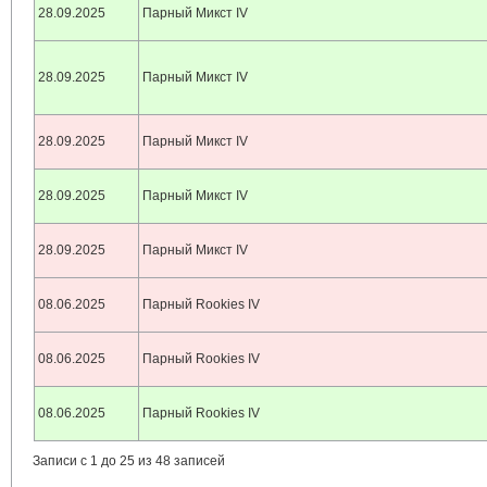
28.09.2025
Парный Микст IV
28.09.2025
Парный Микст IV
28.09.2025
Парный Микст IV
28.09.2025
Парный Микст IV
28.09.2025
Парный Микст IV
08.06.2025
Парный Rookies IV
08.06.2025
Парный Rookies IV
08.06.2025
Парный Rookies IV
Записи с 1 до 25 из 48 записей