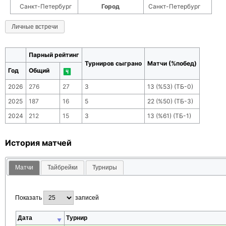
Санкт-Петербург
Город
Санкт-Петербург
Личные встречи
Парный рейтинг
Турниров сыграно
Матчи (%побед)
Год
Общий
2026
276
27
3
13
(
%53
) (ТБ-
0
)
2025
187
16
5
22
(
%50
) (ТБ-
3
)
2024
212
15
3
13
(
%61
) (ТБ-
1
)
История матчей
Матчи
Тайбрейки
Турниры
Показать
записей
Дата
Турнир