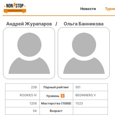
Новости
Турн
Андрей Журапаров
/
Ольга Банникова
238
Парный рейтинг
551
ROOKIES IV
BEGINNERS V
Уровень
1206
Мастерство (1088)
1023
54
Возраст