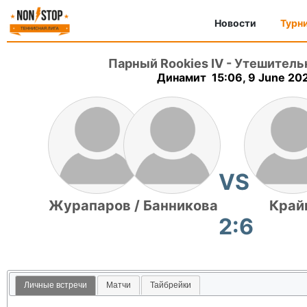
Новости
Турн
Парный Rookies IV
-
Утешительн
Динамит 15:06, 9 June 20
VS
Журапаров / Банникова
Край
2:6
Личные встречи
Матчи
Тайбрейки