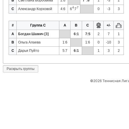
B
Светлана Воробьёва
2:6
7
:6
1
-3
2
4
7
C
Александр Корховой
4:6
6
:7
0
-3
3
#
Группа C
A
B
C
+/-
A
Богдан Шамич [3]
6:1
7:5
2
7
1
B
Ольга Алаева
1:6
1:6
0
-10
3
C
Дарья Пуйто
5:7
6:1
1
3
2
Раскрыть группы
©2026 Теннисная Лиг