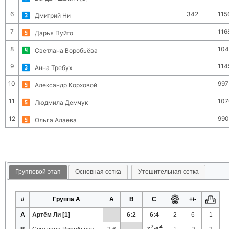
6
342
115
Дмитрий Ни
7
116
Дарья Пуйто
8
104
Светлана Воробьёва
9
114
Анна Требух
10
997
Александр Корховой
11
107
Людмила Демчук
12
990
Ольга Алаева
Групповой этап
Основная сетка
Утешительная сетка
#
Группа A
A
B
C
+/-
A
Артём Ли [1]
6:2
6:4
2
6
1
7
4