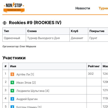
Новости
Турн
Rookies #9 (ROOKIES IV)
Тип
Схема
Клуб
Покрытие
Одиночный
Турнир Выходного Дня
Динамит
Грунт
Организатор:
Олег Маршев
Участники
#
Имя
Рейтинг
Ма
1
302
124
Артём Ли [1]
2
129
Иван Эпов [2]
3
121
Людмила Шульгина [4]
4
115
Андрей Брагин
5
122
Богдан Шамич [3]