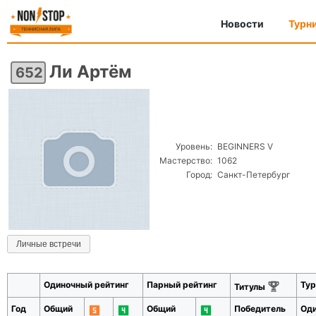
Новости
Турн
Ли Артём
652
Уровень:
BEGINNERS V
Мастерство:
1062
Город:
Санкт-Петербург
Личные встречи
Одиночный рейтинг
Парный рейтинг
Тур
Титулы
Год
Общий
Общий
Победитель
Од