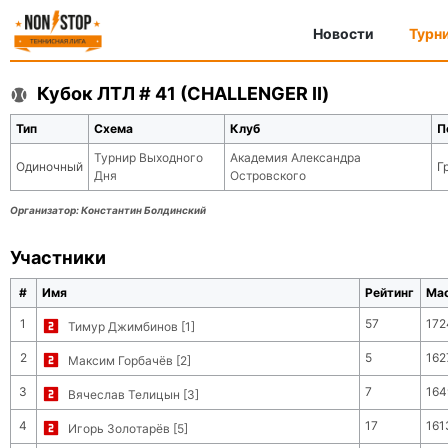
Новости
Турн
Кубок ЛТЛ # 41 (CHALLENGER II)
Тип
Схема
Клуб
П
Турнир Выходного
Академия Александра
Одиночный
Г
Дня
Островского
Организатор:
Константин Болдинский
Участники
#
Имя
Рейтинг
Ма
1
57
172
Тимур Джимбинов [1]
2
5
162
Максим Горбачёв [2]
3
7
164
Вячеслав Телицын [3]
4
17
161
Игорь Золотарёв [5]