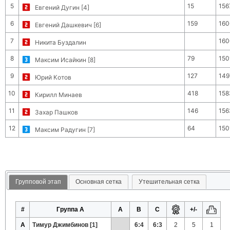
5
15
156
Евгений Дугин [4]
6
159
160
Евгений Дашкевич [6]
7
160
Никита Буздалин
8
79
150
Максим Исайкин [8]
9
127
149
Юрий Котов
10
418
158
Кирилл Минаев
11
146
156
Захар Пашков
12
64
150
Максим Радугин [7]
Групповой этап
Основная сетка
Утешительная сетка
#
Группа A
A
B
C
+/-
A
Тимур Джимбинов [1]
6:4
6:3
2
5
1