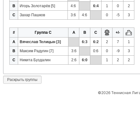
B
Игорь Золотарёв [5]
4:6
6:4
1
0
2
C
Захар Пашков
3:6
4:6
0
-5
3
#
Группа C
A
B
C
+/-
A
Вячеслав Телицын [3]
6:3
6:2
2
7
1
B
Максим Радугин [7]
3:6
0:6
0
-9
3
C
Никита Буздалин
2:6
6:0
1
2
2
Раскрыть группы
©2026 Теннисная Лиг