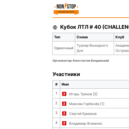
Кубок ЛТЛ # 40 (CHALLENG
Тип
Схема
Клуб
Турнир Выходного
Академ
Одиночный
Дня
Остров
Организатор:
Константин Болдинский
Участники
#
Имя
1
Игорь Тряков [5]
2
Максим Горбачёв [1]
3
Сергей Ермаков
4
Владимир Фоменко