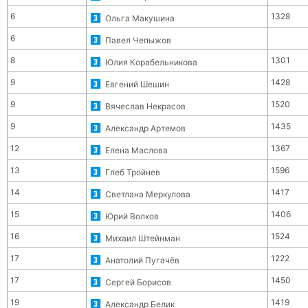
6
1328
Ольга Макушина
6
Павел Чепыжов
8
1301
Юлия Корабельникова
9
1428
Евгений Шешин
9
1520
Вячеслав Некрасов
9
1435
Александр Артемов
12
1367
Елена Маслова
13
1596
Глеб Тройнев
14
1417
Светлана Меркулова
15
1406
Юрий Волков
16
1524
Михаил Штейнман
17
1222
Анатолий Пугачёв
17
1450
Сергей Борисов
19
1419
Александр Белик