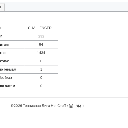
и
нь
CHALLENGER II
нг
232
йтинг
94
тво
1434
атчах
0
по геймам
1
брейках
0
 по очкам
0
©2026 Теннисная Лига НонСтоП (
)