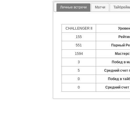
Личные встречи
Матчи
Тайбрейк
CHALLENGER II
Урове
155
Рейти
551
Парный Ре
1594
Мастерс
3
Побед в м
5
Средний счет 
0
Побед в тай
0
Средний счет