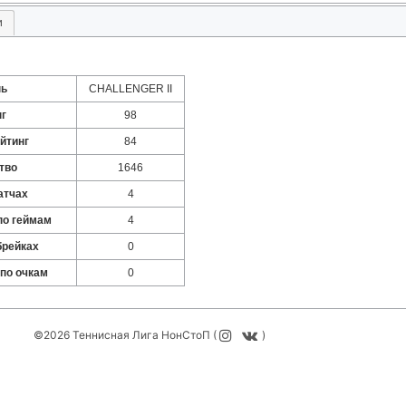
и
нь
CHALLENGER II
нг
98
йтинг
84
тво
1646
атчах
4
по геймам
4
брейках
0
 по очкам
0
©2026 Теннисная Лига НонСтоП (
)