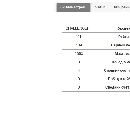
Личные встречи
Матчи
Тайбрейк
CHALLENGER II
Урове
111
Рейти
439
Парный Ре
1653
Мастерс
3
Побед в м
4
Средний счет 
0
Побед в тай
0
Средний счет