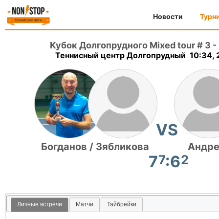
Новости
Турн
Кубок Долгопрудного Mixed tour # 3
-
Теннисный центр Долгопрудный 10:34, 
VS
Богданов / Зябликова
Андре
7
7
:6
2
Личные встречи
Матчи
Тайбрейки