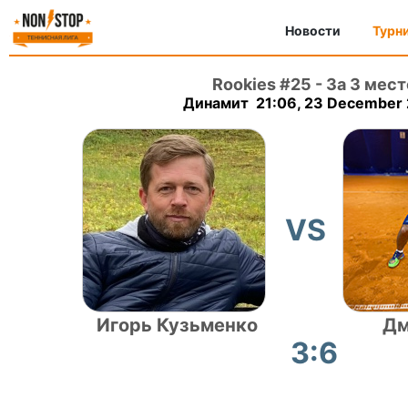
Новости
Турн
Rookies #25
-
За 3 мест
Динамит 21:06, 23 December
VS
Игорь Кузьменко
Дм
3:6