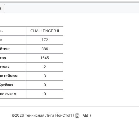
и
нь
CHALLENGER II
нг
172
йтинг
386
тво
1545
атчах
2
по геймам
3
брейках
0
 по очкам
0
©2026 Теннисная Лига НонСтоП (
)