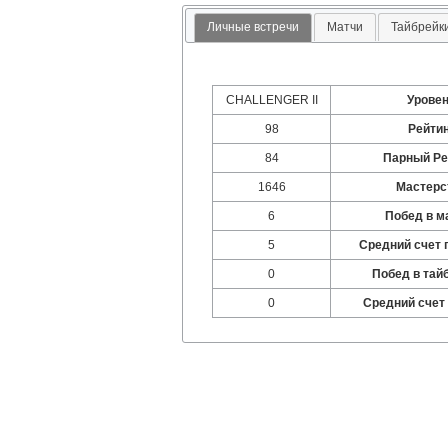
Личные встречи
Матчи
Тайбрейк
CHALLENGER II
Урове
98
Рейти
84
Парный Ре
1646
Мастерс
6
Побед в м
5
Средний счет 
0
Побед в тай
0
Средний счет