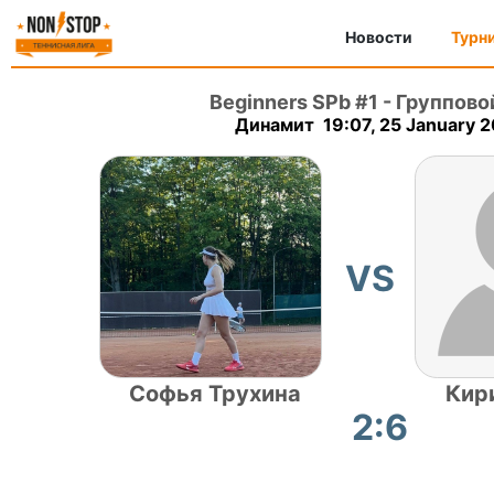
Новости
Турн
Beginners SPb #1
-
Группово
Динамит 19:07, 25 January 
VS
Софья Трухина
Кир
2:6