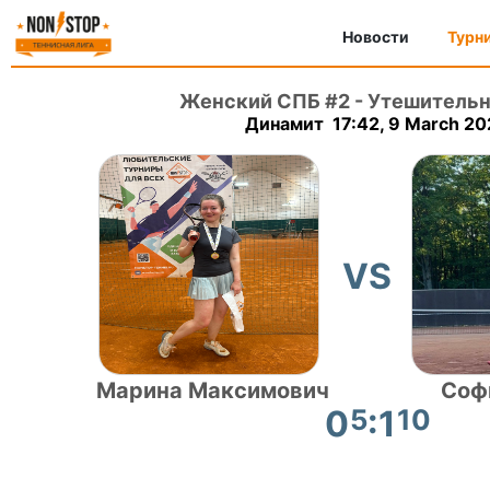
Новости
Турн
Женский СПБ #2
-
Утешительн
Динамит 17:42, 9 March 20
VS
Марина Максимович
Соф
0
5
:1
10