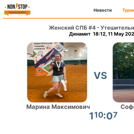
Новости
Турн
Женский СПБ #4
-
Утешительн
Динамит 18:12, 11 May 20
VS
Марина Максимович
Соф
1
10
:0
7