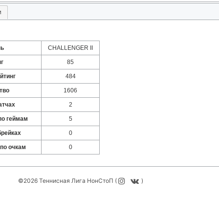
и
нь
CHALLENGER II
нг
85
йтинг
484
тво
1606
атчах
2
по геймам
5
брейках
0
 по очкам
0
©2026 Теннисная Лига НонСтоП (
)