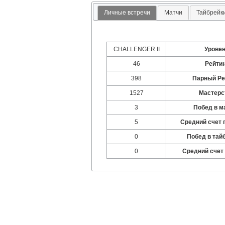
Личные встречи
Матчи
Тайбрейк
CHALLENGER II
Урове
46
Рейти
398
Парный Ре
1527
Мастерс
3
Побед в м
5
Средний счет 
0
Побед в тай
0
Средний счет