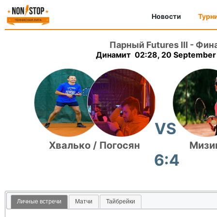
Новости
Турн
Парный Futures III
-
Фин
Динамит 02:28, 20 September
VS
Хвалько / Погосян
Мизин
6:4
Личные встречи
Матчи
Тайбрейки