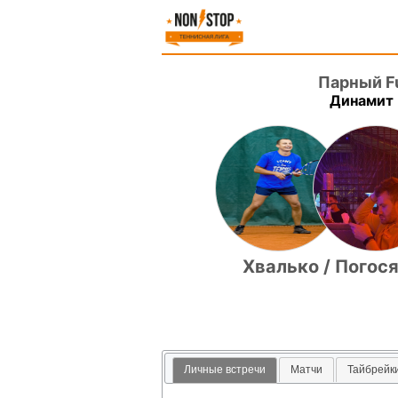
Парный Fut
Динамит 
Хвалько / Погос
Личные встречи
Матчи
Тайбрейк