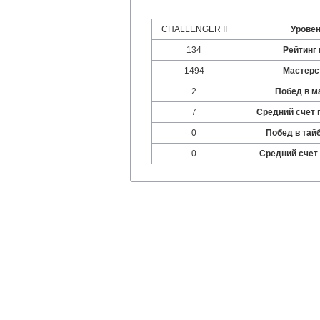
CHALLENGER II
Урове
134
Рейтинг 
1494
Мастерс
2
Побед в м
7
Средний счет 
0
Побед в тай
0
Средний счет