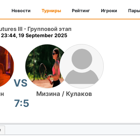
Новости
Турниры
Рейтинг
Игроки
Пар
ures III
-
Групповой этап
23:44, 19 September 2025
VS
ян
Мизина / Кулаков
7:5
и