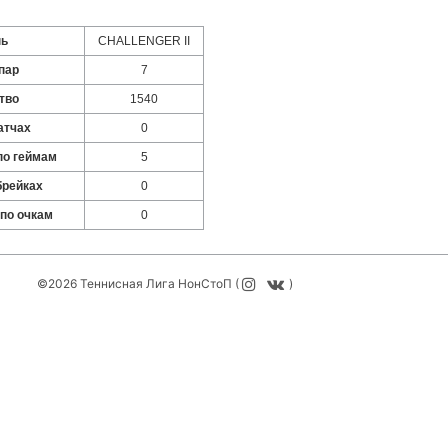
нь
CHALLENGER II
пар
7
тво
1540
атчах
0
по геймам
5
брейках
0
 по очкам
0
©2026 Теннисная Лига НонСтоП (
)