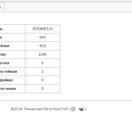
и
нь
ROOKIES IV
нг
854
йтинг
918
тво
1195
атчах
0
по геймам
1
брейках
0
 по очкам
0
©2026 Теннисная Лига НонСтоП (
)