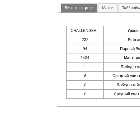
Личные встречи
Матчи
Тайбрейк
CHALLENGER II
Урове
232
Рейти
94
Парный Ре
1434
Мастерс
1
Побед в м
6
Средний счет 
0
Побед в тай
0
Средний счет