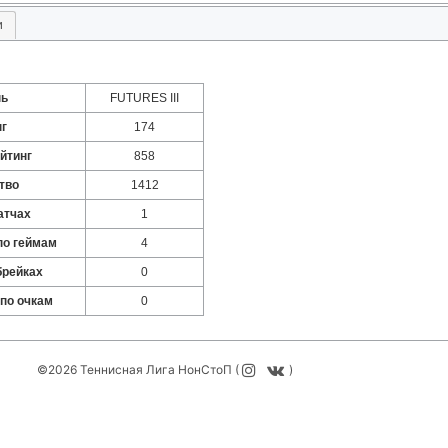
и
нь
FUTURES III
нг
174
йтинг
858
тво
1412
атчах
1
по геймам
4
брейках
0
 по очкам
0
©2026 Теннисная Лига НонСтоП (
)