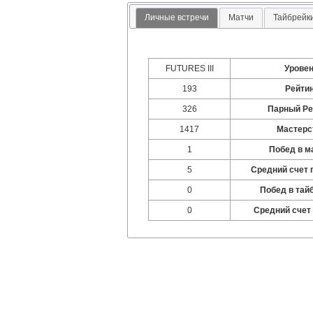
Личные встречи
Матчи
Тайбрейк
FUTURES III
Урове
193
Рейти
326
Парный Ре
1417
Мастерс
1
Побед в м
5
Средний счет 
0
Побед в тай
0
Средний счет